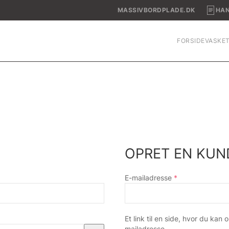
MASSIVBORDPLADE.DK
HAN
FORSIDE
VASKE
OPRET EN KU
Påkrævet
E-mailadresse
*
Et link til en side, hvor du kan