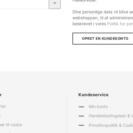
mailadresse.
Dine personlige data vil blive 
webshoppen, til at administrere
beskrevet i vores
Politik for p
OPRET EN KUNDEKONTO
r
Kundeservice
kter
Min konto
e
Handelsbetingelser & V
ør til vaske
Privatlivspolitik & Cook