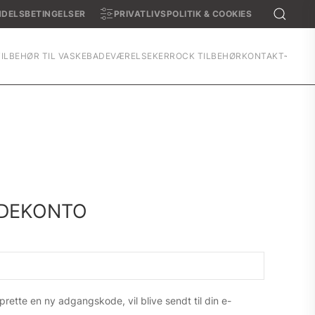
DELSBETINGELSER
PRIVATLIVSPOLITIK & COOKIES
TILBEHØR TIL VASKE
BADEVÆRELSE
KERROCK TILBEHØR
KONTAKT
NDEKONTO
 oprette en ny adgangskode, vil blive sendt til din e-