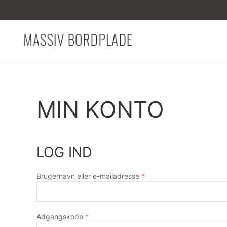
Gå til hovedindhold
MIN KONTO
LOG IND
Påkrævet
Brugernavn eller e-mailadresse
*
Påkrævet
Adgangskode
*