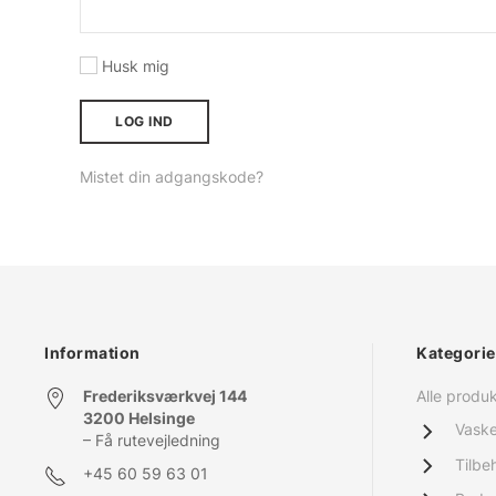
Husk mig
LOG IND
Mistet din adgangskode?
Information
Kategorie
Frederiksværkvej 144
Alle produ
3200 Helsinge
Vask
– Få rutevejledning
Tilbeh
+45
60 59 63 01