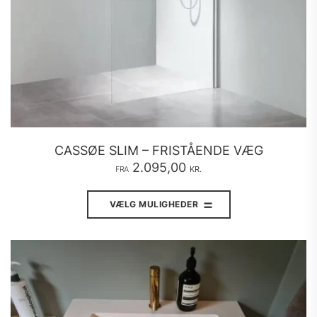
CASSØE SLIM – FRISTÅENDE VÆG
2.095,00
FRA
KR.
Dette
vare
VÆLG MULIGHEDER
har
flere
varianter.
Mulighederne
kan
vælges
på
varesiden