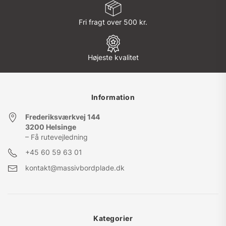
på
varesiden
Fri fragt over 500 kr.
Højeste kvalitet
Information
Frederiksværkvej 144
3200 Helsinge
– Få rutevejledning
+45
60 59 63 01
kontakt@massivbordplade.dk
Kategorier