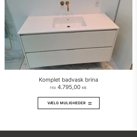
varesiden
Komplet badvask brina
4.795,00
FRA
KR.
Dette
vare
VÆLG MULIGHEDER
har
flere
varianter.
Mulighederne
kan
vælges