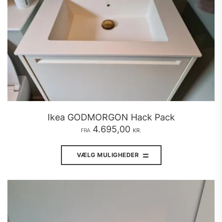
Ikea GODMORGON Hack Pack
4.695,00
FRA
KR.
Dette
vare
VÆLG MULIGHEDER
har
flere
varianter.
Mulighederne
kan
vælges
på