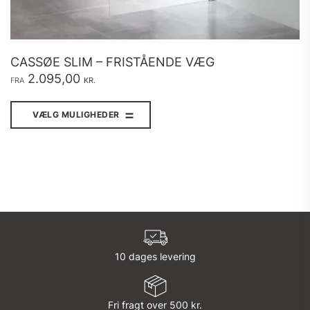
CASSØE SLIM – FRISTÅENDE VÆG
2.095,00
FRA
KR.
Dette
vare
VÆLG MULIGHEDER
har
flere
varianter.
Mulighederne
kan
vælges
på
varesiden
10 dages levering
Fri fragt over 500 kr.