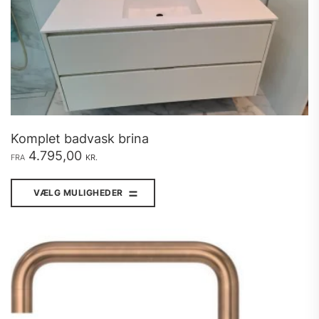
Komplet badvask brina
4.795,00
FRA
KR.
Dette
vare
VÆLG MULIGHEDER
har
flere
varianter.
Mulighederne
kan
vælges
på
varesiden