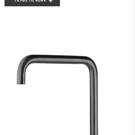
TILFØJ TIL KURV