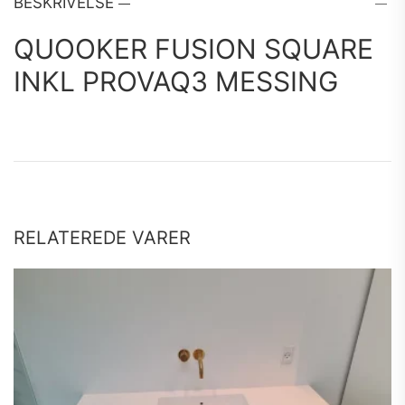
Provaq3
BESKRIVELSE
Messing
antal
QUOOKER FUSION SQUARE
INKL PROVAQ3 MESSING
RELATEREDE VARER