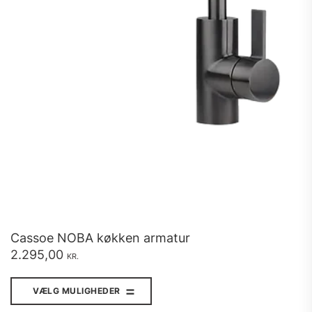
Cassoe NOBA køkken armatur
2.295,00
KR.
Dette
vare
VÆLG MULIGHEDER
har
flere