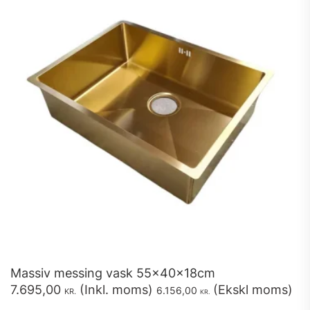
vælges
på
varesiden
Massiv messing vask 55x40x18cm
7.695,00
(Inkl. moms)
(Ekskl moms)
6.156,00
KR.
KR.