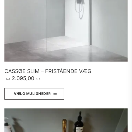
CASSØE SLIM – FRISTÅENDE VÆG
2.095,00
FRA
KR.
Dette
vare
VÆLG MULIGHEDER
har
flere
varianter.
Mulighederne
kan
vælges
på