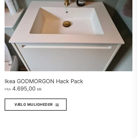
varesiden
Ikea GODMORGON Hack Pack
4.695,00
FRA
KR.
Dette
vare
VÆLG MULIGHEDER
har
flere
varianter.
Mulighederne
kan