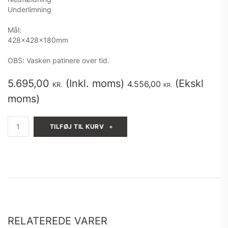
Underlimning
Mål:
428x428x180mm
OBS: Vasken patinere over tid.
5.695,00
(Inkl. moms)
(Ekskl
4.556,00
KR.
KR.
moms)
Massiv
TILFØJ TIL KURV
Messing
vask
40x40x18cm
antal
RELATEREDE VARER